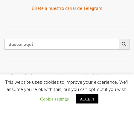
Únete a nuestro canal de Telegram
Botón de búsqu
Buscar:
La Santa Sede presenta el programa oficial del Viaje
Apostólico del Papa León XIV a Francia
This website uses cookies to improve your experience. We'll
La Oficina de Prensa de la Santa...
assume you're ok with this, but you can opt-out if you wish.
Cookie settings
ACCEPT
Diócesis de San Cristóbal celebró 416 años del Santo Cristo
de La Grita con un llamado a la solidaridad y la dignidad
humana
En el marco de la solemnidad por...
Diócesis de Guanare recibió a más de 70 sacerdotes para