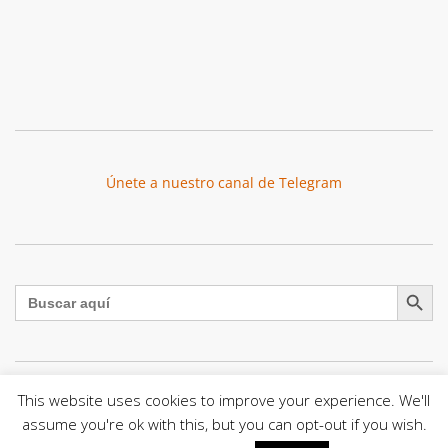
Únete a nuestro canal de Telegram
Botón de búsqu
Buscar:
This website uses cookies to improve your experience. We'll
El Centro CEC realiza el 1° Encuentro Formativo de
assume you're ok with this, but you can opt-out if you wish.
Maestros Voluntarios del Proyecto «Talita Kum»
Con una masiva participación que superó los...