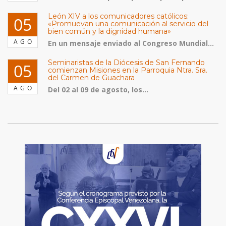
León XIV a los comunicadores católicos:
05
«Promuevan una comunicación al servicio del
bien común y la dignidad humana»
AGO
En un mensaje enviado al Congreso Mundial...
Seminaristas de la Diócesis de San Fernando
05
comienzan Misiones en la Parroquia Ntra. Sra.
del Carmen de Guachara
AGO
Del 02 al 09 de agosto, los...