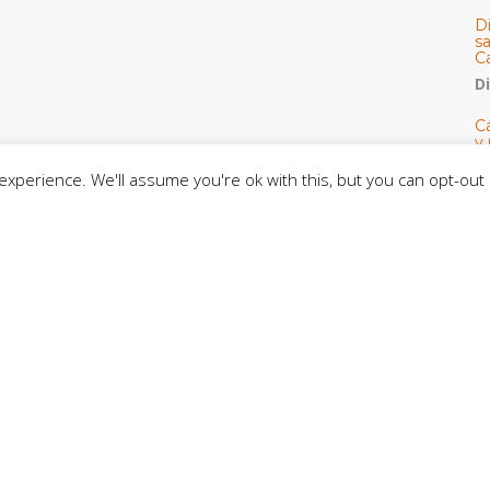
D
s
C
D
Cá
y 
h
xperience. We'll assume you're ok with this, but you can opt-out 
U
E
M
C
C
CE
C
D