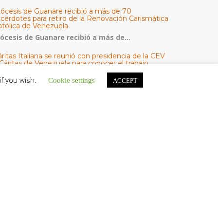
iócesis de Guanare recibió a más de 70
acerdotes para retiro de la Renovación Carismática
atólica de Venezuela
iócesis de Guanare recibió a más de...
ritas Italiana se reunió con presidencia de la CEV
Cáritas de Venezuela para conocer el trabajo
umanitario por terremotos del 24 de junio
if you wish.
Cookie settings
ACCEPT
na delegación encabezada por el padre Marco...
l Centro CEC realiza el 1° Encuentro Formativo de
aestros Voluntarios del Proyecto «Talita Kum»
on una masiva participación que superó los...
ATEGORÍAS
V Noticias
omunicado
estacadas