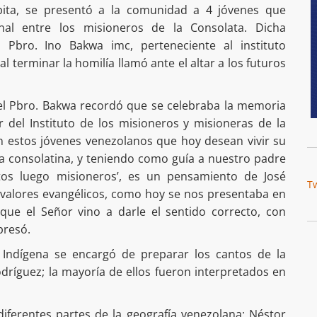
pita, se presentó a la comunidad a 4 jóvenes que
onal entre los misioneros de la Consolata. Dicha
l Pbro. Ino Bakwa imc, perteneciente al instituto
l terminar la homilía llamó ante el altar a los futuros
 el Pbro. Bakwa recordó que se celebraba la memoria
 del Instituto de los misioneros y misioneras de la
n estos jóvenes venezolanos que hoy desean vivir su
ia consolatina, y teniendo como guía a nuestro padre
ntos luego misioneros’, es un pensamiento de José
T
s valores evangélicos, como hoy se nos presentaba en
r que el Señor vino a darle el sentido correcto, con
presó.
al Indígena se encargó de preparar los cantos de la
dríguez; la mayoría de ellos fueron interpretados en
iferentes partes de la geografía venezolana; Néstor