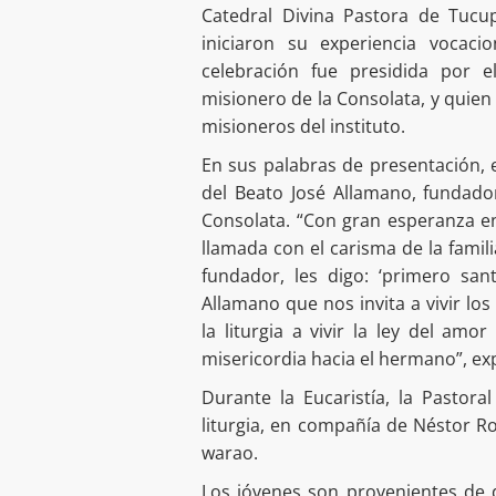
Catedral Divina Pastora de Tucu
iniciaron su experiencia vocaci
celebración fue presidida por e
misionero de la Consolata, y quien a
misioneros del instituto.
En sus palabras de presentación,
del Beato José Allamano, fundador
Consolata. “Con gran esperanza e
llamada con el carisma de la famil
fundador, les digo: ‘primero sa
Allamano que nos invita a vivir lo
la liturgia a vivir la ley del amo
misericordia hacia el hermano”, ex
Durante la Eucaristía, la Pastor
liturgia, en compañía de Néstor Ro
warao.
Los jóvenes son provenientes de d