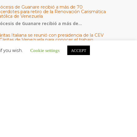
iócesis de Guanare recibió a más de 70
acerdotes para retiro de la Renovación Carismática
atólica de Venezuela
iócesis de Guanare recibió a más de...
ritas Italiana se reunió con presidencia de la CEV
Cáritas de Venezuela para conocer el trabajo
umanitario por terremotos del 24 de junio
if you wish.
Cookie settings
ACCEPT
na delegación encabezada por el padre Marco...
l Centro CEC realiza el 1° Encuentro Formativo de
aestros Voluntarios del Proyecto «Talita Kum»
on una masiva participación que superó los...
ATEGORÍAS
V Noticias
omunicado
estacadas