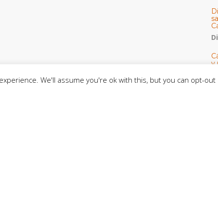
D
s
C
D
Cá
y 
h
xperience. We'll assume you're ok with this, but you can opt-out 
U
E
M
C
C
CE
C
D