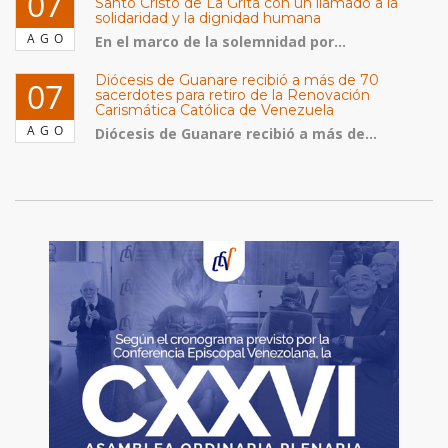
07
Santo Cristo de La Grita con un llamado a la
solidaridad y la dignidad humana
AGO
En el marco de la solemnidad por...
Diócesis de Guanare recibió a más de 70
07
sacerdotes para retiro de la Renovación
Carismática Católica de Venezuela
AGO
Diócesis de Guanare recibió a más de...