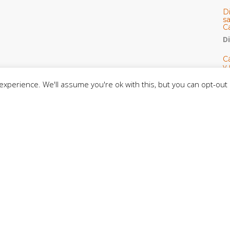
D
s
C
D
Cá
y 
h
xperience. We'll assume you're ok with this, but you can opt-out 
U
E
M
C
C
CE
C
D