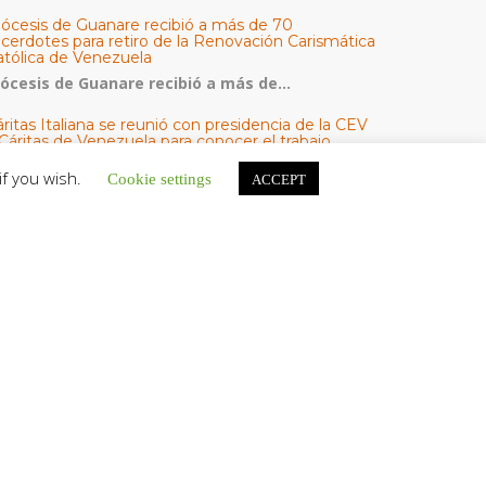
iócesis de Guanare recibió a más de 70
acerdotes para retiro de la Renovación Carismática
atólica de Venezuela
iócesis de Guanare recibió a más de...
ritas Italiana se reunió con presidencia de la CEV
Cáritas de Venezuela para conocer el trabajo
umanitario por terremotos del 24 de junio
if you wish.
Cookie settings
ACCEPT
na delegación encabezada por el padre Marco...
l Centro CEC realiza el 1° Encuentro Formativo de
aestros Voluntarios del Proyecto «Talita Kum»
on una masiva participación que superó los...
ATEGORÍAS
V Noticias
omunicado
estacadas