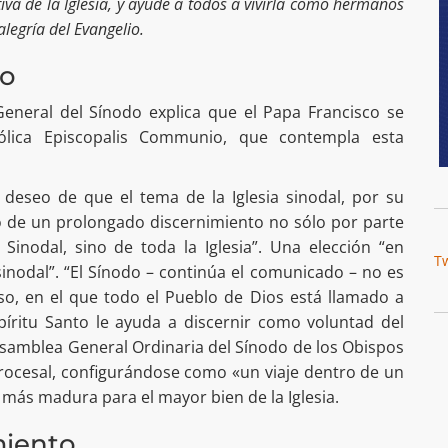
va de la Iglesia, y ayude a todos a vivirla como hermanos
legría del Evangelio.
no
eneral del Sínodo explica que el Papa Francisco se
tólica Episcopalis Communio, que contempla esta
l deseo de que el tema de la Iglesia sinodal, por su
o de un prolongado discernimiento no sólo por parte
inodal, sino de toda la Iglesia”. Una elección “en
T
inodal”. “El Sínodo – continúa el comunicado – no es
so, en el que todo el Pueblo de Dios está llamado a
píritu Santo le ayuda a discernir como voluntad del
a Asamblea General Ordinaria del Sínodo de los Obispos
ocesal, configurándose como «un viaje dentro de un
n más madura para el mayor bien de la Iglesia.
miento