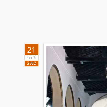
21
OCT
2022