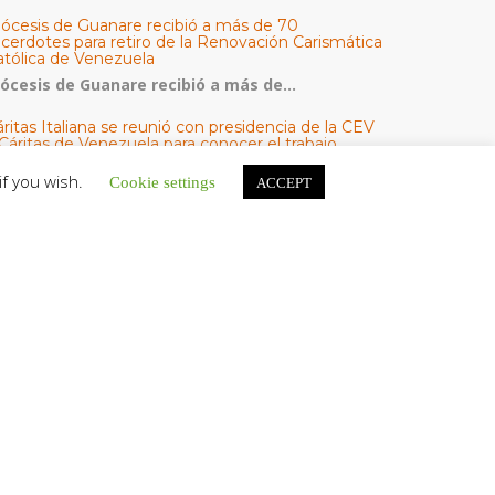
iócesis de Guanare recibió a más de 70
acerdotes para retiro de la Renovación Carismática
atólica de Venezuela
iócesis de Guanare recibió a más de...
ritas Italiana se reunió con presidencia de la CEV
Cáritas de Venezuela para conocer el trabajo
umanitario por terremotos del 24 de junio
if you wish.
Cookie settings
ACCEPT
na delegación encabezada por el padre Marco...
l Centro CEC realiza el 1° Encuentro Formativo de
aestros Voluntarios del Proyecto «Talita Kum»
on una masiva participación que superó los...
ATEGORÍAS
V Noticias
omunicado
estacadas