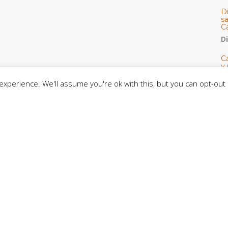
D
s
C
D
Cá
y 
h
xperience. We'll assume you're ok with this, but you can opt-out 
U
E
M
C
C
CE
C
D