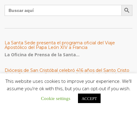
Botón de búsqu
Buscar:
La Santa Sede presenta el programa oficial del Viaje
Apostólico del Papa León XIV a Francia
La Oficina de Prensa de la Santa...
Diócesis de San Cristóbal celebró 416 años del Santo Cristo
de La Grita con un llamado a la solidaridad y la dignidad
humana
This website uses cookies to improve your experience. We'll
En el marco de la solemnidad por...
assume you're ok with this, but you can opt-out if you wish.
Diócesis de Guanare recibió a más de 70 sacerdotes para
Cookie settings
ACCEPT
retiro de la Renovación Carismática Católica de Venezuela
Diócesis de Guanare recibió a más de...
Cáritas Italiana se reunió con presidencia de la CEV y Cáritas
de Venezuela para conocer el trabajo humanitario por
terremotos del 24 de junio