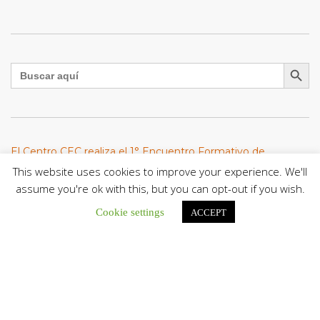
Botón de búsqu
Buscar:
El Centro CEC realiza el 1° Encuentro Formativo de
Maestros Voluntarios del Proyecto «Talita Kum»
This website uses cookies to improve your experience. We'll
Con una masiva participación que superó los...
assume you're ok with this, but you can opt-out if you wish.
Cookie settings
ACCEPT
León XIV a los comunicadores católicos: «Promuevan una
comunicación al servicio del bien común y la dignidad
humana»
En un mensaje enviado al Congreso Mundial...
Seminaristas de la Diócesis de San Fernando comienzan
Misiones en la Parroquia Ntra. Sra. del Carmen de Guachara
Del 02 al 09 de agosto, los...