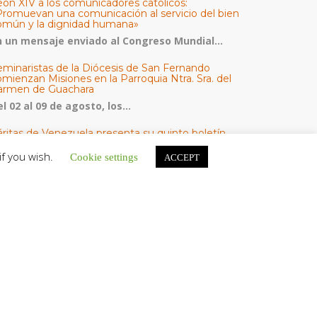
eón XIV a los comunicadores católicos:
Promuevan una comunicación al servicio del bien
omún y la dignidad humana»
n un mensaje enviado al Congreso Mundial...
eminaristas de la Diócesis de San Fernando
mienzan Misiones en la Parroquia Ntra. Sra. del
armen de Guachara
l 02 al 09 de agosto, los...
áritas de Venezuela presenta su quinto boletín
bre la atención a familias tras los terremotos
if you wish.
Cookie settings
ACCEPT
áritas de Venezuela publicó este martes 4...
omisión Episcopal de Vida Consagrada por la
ornada Pro Orantibus: La vida contemplativa,
estimonio de fe y esperanza en Venezuela
a Iglesia en Venezuela celebra este jueves...
ATEGORÍAS