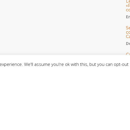
L
«
c
E
S
co
C
De
C
so
xperience. We'll assume you're ok with this, but you can opt-out 
C
C
J
t
L
C