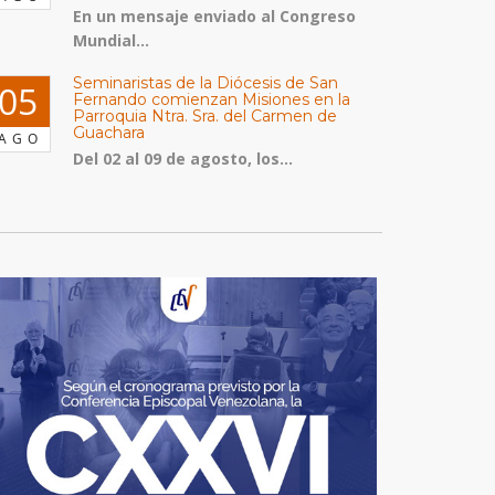
En un mensaje enviado al Congreso
Mundial...
Seminaristas de la Diócesis de San
05
Fernando comienzan Misiones en la
Parroquia Ntra. Sra. del Carmen de
Guachara
AGO
Del 02 al 09 de agosto, los...