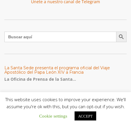
Únete a nuestro canal de Telegram
Botón de búsqu
Buscar:
La Santa Sede presenta el programa oficial del Viaje
Apostólico del Papa León XIV a Francia
La Oficina de Prensa de la Santa...
Diócesis de San Cristóbal celebró 416 años del Santo Cristo
de La Grita con un llamado a la solidaridad y la dignidad
This website uses cookies to improve your experience. We'll
humana
assume you're ok with this, but you can opt-out if you wish.
En el marco de la solemnidad por...
Cookie settings
ACCEPT
Diócesis de Guanare recibió a más de 70 sacerdotes para
retiro de la Renovación Carismática Católica de Venezuela