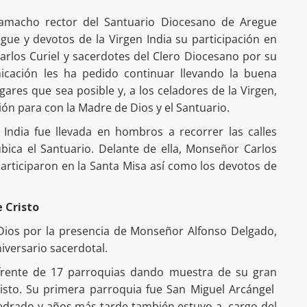
Camacho rector del Santuario Diocesano de Aregue
gue y devotos de la Virgen India su participación en
Carlos Curiel y sacerdotes del Clero Diocesano por su
icación les ha pedido continuar llevando la buena
ugares que sea posible y, a los celadores de la Virgen,
ión para con la Madre de Dios y el Santuario.
gen India fue llevada en hombros a recorrer las calles
bica el Santuario. Delante de ella, Monseñor Carlos
participaron en la Santa Misa así como los devotos de
e Cristo
 Dios por la presencia de Monseñor Alfonso Delgado,
iversario sacerdotal.
frente de 17 parroquias dando muestra de su gran
risto. Su primera parroquia fue San Miguel Arcángel
pedrado y años más tarde también estuvo a cargo del