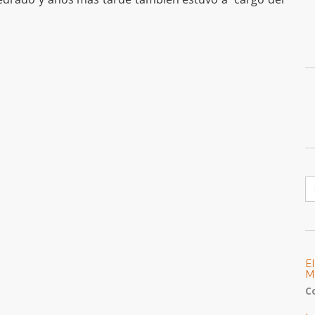
B
E
M
C