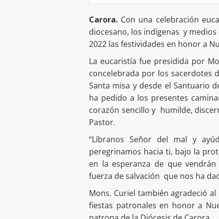
Carora.
Con una celebración eucar
diocesano, los indígenas y medios
2022 las festividades en honor a N
La eucaristía fue presidida por Mo
concelebrada por los sacerdotes de 
Santa misa y desde el Santuario de
ha pedido a los presentes camin
corazón sencillo y humilde, discern
Pastor.
“Líbranos Señor del mal y ayú
peregrinamos hacia ti, bajo la pr
en la esperanza de que vendrán t
fuerza de salvación que nos ha dado
Mons. Curiel también agradeció al 
fiestas patronales en honor a Nu
patrona de la Diócesis de Carora.