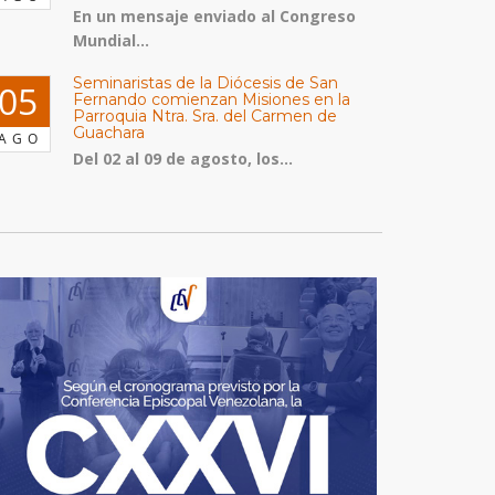
En un mensaje enviado al Congreso
Mundial...
Seminaristas de la Diócesis de San
05
Fernando comienzan Misiones en la
Parroquia Ntra. Sra. del Carmen de
Guachara
AGO
Del 02 al 09 de agosto, los...