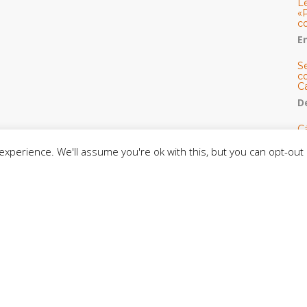
L
«
c
E
S
co
C
De
C
so
xperience. We'll assume you're ok with this, but you can opt-out 
C
C
J
t
L
C