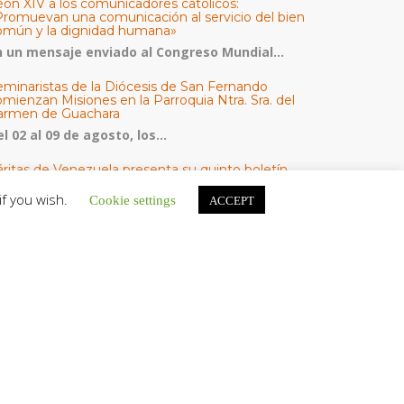
eón XIV a los comunicadores católicos:
Promuevan una comunicación al servicio del bien
omún y la dignidad humana»
n un mensaje enviado al Congreso Mundial...
eminaristas de la Diócesis de San Fernando
mienzan Misiones en la Parroquia Ntra. Sra. del
armen de Guachara
l 02 al 09 de agosto, los...
áritas de Venezuela presenta su quinto boletín
bre la atención a familias tras los terremotos
if you wish.
Cookie settings
ACCEPT
áritas de Venezuela publicó este martes 4...
omisión Episcopal de Vida Consagrada por la
ornada Pro Orantibus: La vida contemplativa,
estimonio de fe y esperanza en Venezuela
a Iglesia en Venezuela celebra este jueves...
ATEGORÍAS