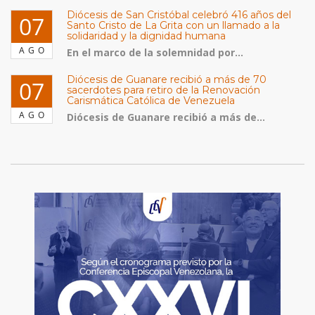
Diócesis de San Cristóbal celebró 416 años del
07
Santo Cristo de La Grita con un llamado a la
solidaridad y la dignidad humana
AGO
En el marco de la solemnidad por...
Diócesis de Guanare recibió a más de 70
07
sacerdotes para retiro de la Renovación
Carismática Católica de Venezuela
AGO
Diócesis de Guanare recibió a más de...