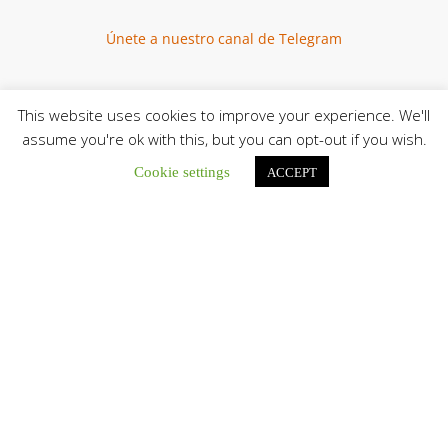
Únete a nuestro canal de Telegram
This website uses cookies to improve your experience. We'll
assume you're ok with this, but you can opt-out if you wish.
Botón de búsqu
Buscar:
Cookie settings
ACCEPT
El Centro CEC realiza el 1° Encuentro Formativo de
Maestros Voluntarios del Proyecto «Talita Kum»
Con una masiva participación que superó los...
León XIV a los comunicadores católicos: «Promuevan una
comunicación al servicio del bien común y la dignidad
humana»
En un mensaje enviado al Congreso Mundial...
Seminaristas de la Diócesis de San Fernando comienzan