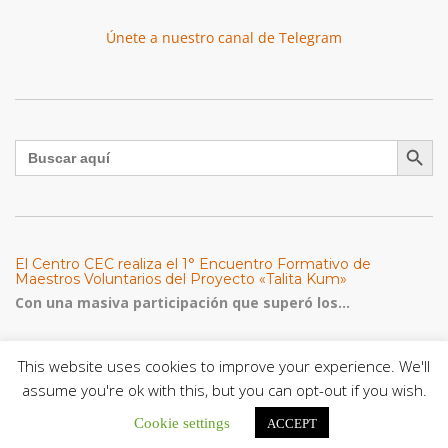
Únete a nuestro canal de Telegram
Botón de búsqu
Buscar:
El Centro CEC realiza el 1° Encuentro Formativo de
Maestros Voluntarios del Proyecto «Talita Kum»
Con una masiva participación que superó los...
León XIV a los comunicadores católicos: «Promuevan una
This website uses cookies to improve your experience. We'll
comunicación al servicio del bien común y la dignidad
humana»
assume you're ok with this, but you can opt-out if you wish.
En un mensaje enviado al Congreso Mundial...
Cookie settings
ACCEPT
Seminaristas de la Diócesis de San Fernando comienzan