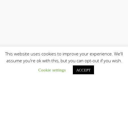
This website uses cookies to improve your experience. We'll
assume you're ok with this, but you can opt-out if you wish.
Cookie settings
ACCEPT
Únete a nuestro canal de Telegram
Botón de búsqu
Buscar: