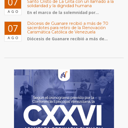
07
Santo Cristo de La Grita con un llamado a la
solidaridad y la dignidad humana
AGO
En el marco de la solemnidad por...
Diócesis de Guanare recibió a más de 70
07
sacerdotes para retiro de la Renovación
Carismática Católica de Venezuela
AGO
Diócesis de Guanare recibió a más de...