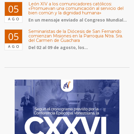
León XIV a los comunicadores católicos:
05
«Promuevan una comunicación al servicio del
bien común y la dignidad humana»
AGO
En un mensaje enviado al Congreso Mundial...
Seminaristas de la Diócesis de San Fernando
05
comienzan Misiones en la Parroquia Ntra. Sra.
del Carmen de Guachara
AGO
Del 02 al 09 de agosto, los...