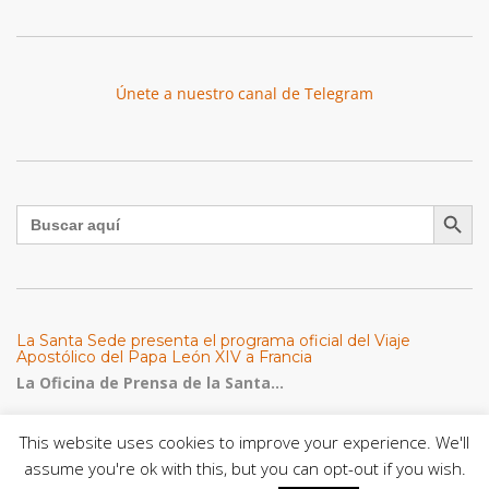
Únete a nuestro canal de Telegram
Botón de búsqu
Buscar:
La Santa Sede presenta el programa oficial del Viaje
Apostólico del Papa León XIV a Francia
La Oficina de Prensa de la Santa...
Diócesis de San Cristóbal celebró 416 años del Santo Cristo
This website uses cookies to improve your experience. We'll
de La Grita con un llamado a la solidaridad y la dignidad
assume you're ok with this, but you can opt-out if you wish.
humana