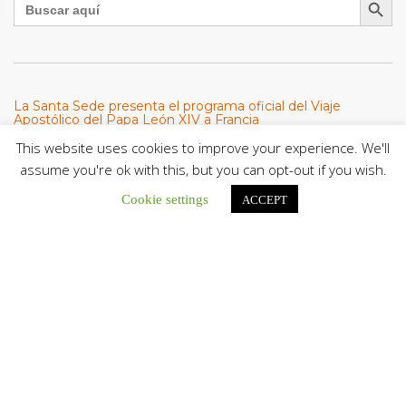
La Santa Sede presenta el programa oficial del Viaje
Apostólico del Papa León XIV a Francia
La Oficina de Prensa de la Santa...
This website uses cookies to improve your experience. We'll
assume you're ok with this, but you can opt-out if you wish.
Diócesis de San Cristóbal celebró 416 años del Santo Cristo
Cookie settings
ACCEPT
de La Grita con un llamado a la solidaridad y la dignidad
humana
En el marco de la solemnidad por...
Diócesis de Guanare recibió a más de 70 sacerdotes para
retiro de la Renovación Carismática Católica de Venezuela
Diócesis de Guanare recibió a más de...
Cáritas Italiana se reunió con presidencia de la CEV y Cáritas
de Venezuela para conocer el trabajo humanitario por
terremotos del 24 de junio
Una delegación encabezada por el padre Marco...