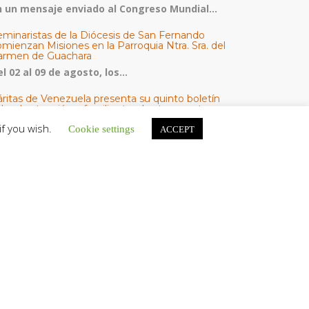
n un mensaje enviado al Congreso Mundial...
eminaristas de la Diócesis de San Fernando
mienzan Misiones en la Parroquia Ntra. Sra. del
armen de Guachara
l 02 al 09 de agosto, los...
áritas de Venezuela presenta su quinto boletín
bre la atención a familias tras los terremotos
áritas de Venezuela publicó este martes 4...
if you wish.
Cookie settings
ACCEPT
omisión Episcopal de Vida Consagrada por la
ornada Pro Orantibus: La vida contemplativa,
estimonio de fe y esperanza en Venezuela
a Iglesia en Venezuela celebra este jueves...
ATEGORÍAS
V Noticias
omunicado