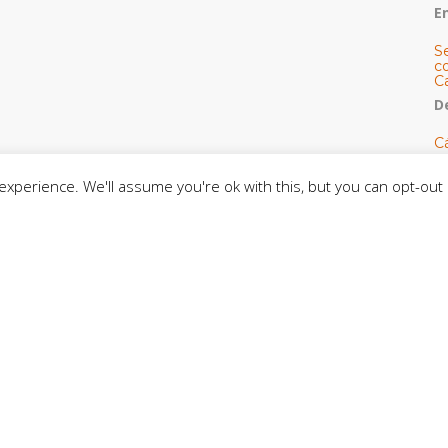
E
S
co
C
De
C
so
C
xperience. We'll assume you're ok with this, but you can opt-out 
C
J
t
L
C
CE
C