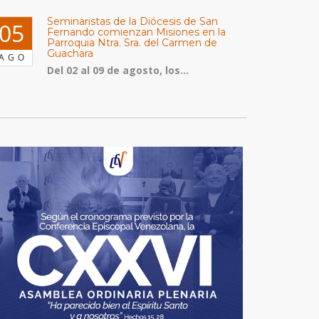
Seminaristas de la Diócesis de San
05
Fernando comienzan Misiones en la
Parroquia Ntra. Sra. del Carmen de
Guachara
AGO
Del 02 al 09 de agosto, los...