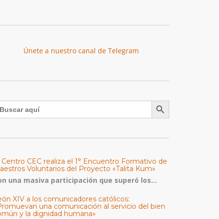
Únete a nuestro canal de Telegram
Botón de búsqueda
uscar:
l Centro CEC realiza el 1° Encuentro Formativo de
aestros Voluntarios del Proyecto «Talita Kum»
on una masiva participación que superó los...
eón XIV a los comunicadores católicos:
Promuevan una comunicación al servicio del bien
omún y la dignidad humana»