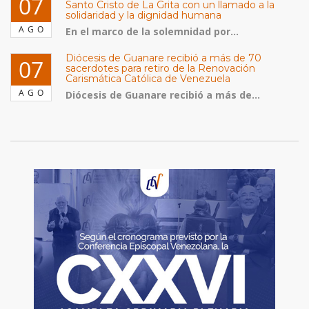
07
Santo Cristo de La Grita con un llamado a la
solidaridad y la dignidad humana
AGO
En el marco de la solemnidad por...
Diócesis de Guanare recibió a más de 70
07
sacerdotes para retiro de la Renovación
Carismática Católica de Venezuela
AGO
Diócesis de Guanare recibió a más de...