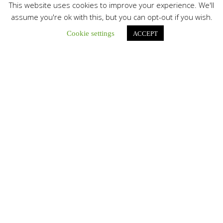
This website uses cookies to improve your experience. We'll
assume you're ok with this, but you can opt-out if you wish.
Cookie settings
ACCEPT
Únete a nuestro canal de Telegram
Botón de búsqu
Buscar: