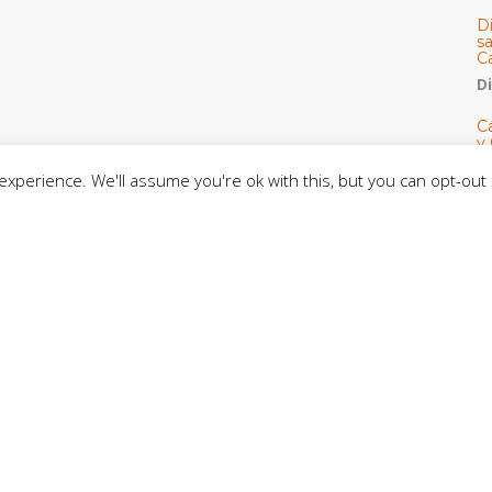
D
s
C
D
Cá
y 
h
xperience. We'll assume you're ok with this, but you can opt-out 
U
E
M
C
C
CE
C
D