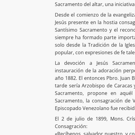
Sacramento del altar, una iniciati
Desde el comienzo de la evangeliz
Jesús presente en la hostia consa
Santísimo Sacramento y el recono
siempre ha formado parte important
solo desde la Tradición de la Igle
popular, con expresiones de fe tal
La devoción a Jesús Sacramen
instauración de la adoración perpe
año 1882. El entonces Pbro. Juan B
tarde sería Arzobispo de Caracas 
Sacramento, propone en aquél
Sacramento, la consagración de Ve
Episcopado Venezolano fue recibi
El 2 de julio de 1899, Mons. Crí
Consagración:
«Recíbenos, salvador nuestro, y c