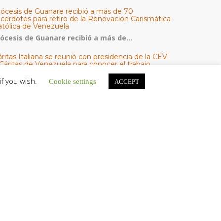
iócesis de Guanare recibió a más de 70
acerdotes para retiro de la Renovación Carismática
atólica de Venezuela
iócesis de Guanare recibió a más de...
ritas Italiana se reunió con presidencia de la CEV
Cáritas de Venezuela para conocer el trabajo
umanitario por terremotos del 24 de junio
if you wish.
Cookie settings
ACCEPT
na delegación encabezada por el padre Marco...
l Centro CEC realiza el 1° Encuentro Formativo de
aestros Voluntarios del Proyecto «Talita Kum»
on una masiva participación que superó los...
ATEGORÍAS
V Noticias
omunicado
estacadas