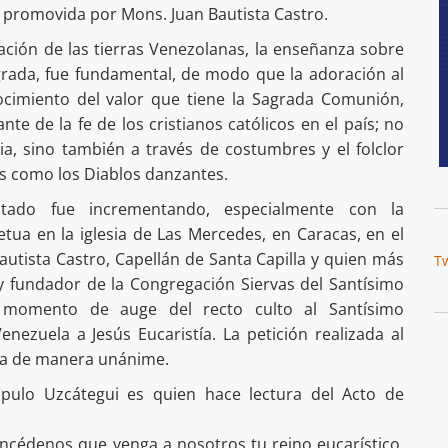
va promovida por Mons. Juan Bautista Castro.
ación de las tierras Venezolanas, la enseñanza sobre
grada, fue fundamental, de modo que la adoración al
cimiento del valor que tiene la Sagrada Comunión,
e de la fe de los cristianos católicos en el país; no
sia, sino también a través de costumbres y el folclor
es como los Diablos danzantes.
tado fue incrementando, especialmente con la
tua en la iglesia de Las Mercedes, en Caracas, en el
autista Castro, Capellán de Santa Capilla y quien más
T
y fundador de la Congregación Siervas del Santísimo
 momento de auge del recto culto al Santísimo
nezuela a Jesús Eucaristía. La petición realizada al
da de manera unánime.
spulo Uzcátegui es quien hace lectura del Acto de
oncédenos que venga a nosotros tu reino eucarístico.