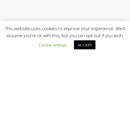
This website uses cookies to improve your experience. We'll
Únete a nuestro canal de Telegram
assume you're ok with this, but you can opt-out if you wish.
Cookie settings
ACCEPT
Botón de búsqu
Buscar:
La Santa Sede presenta el programa oficial del Viaje
Apostólico del Papa León XIV a Francia
La Oficina de Prensa de la Santa...
Diócesis de San Cristóbal celebró 416 años del Santo Cristo