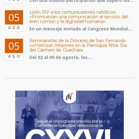
Con una masiva participación que superó los...
León XIV a los comunicadores católicos:
05
«Promuevan una comunicación al servicio del
bien común y la dignidad humana»
AGO
En un mensaje enviado al Congreso Mundial...
Seminaristas de la Diócesis de San Fernando
05
comienzan Misiones en la Parroquia Ntra. Sra.
del Carmen de Guachara
AGO
Del 02 al 09 de agosto, los...