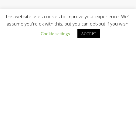
This website uses cookies to improve your experience. We'll
Botón de búsqu
Buscar:
assume you're ok with this, but you can opt-out if you wish.
Cookie settings
ACCEPT
León XIV a los comunicadores católicos: «Promuevan una
comunicación al servicio del bien común y la dignidad
humana»
En un mensaje enviado al Congreso Mundial...
Seminaristas de la Diócesis de San Fernando comienzan
Misiones en la Parroquia Ntra. Sra. del Carmen de Guachara
Del 02 al 09 de agosto, los...
Cáritas de Venezuela presenta su quinto boletín sobre la
atención a familias tras los terremotos
Cáritas de Venezuela publicó este martes 4...