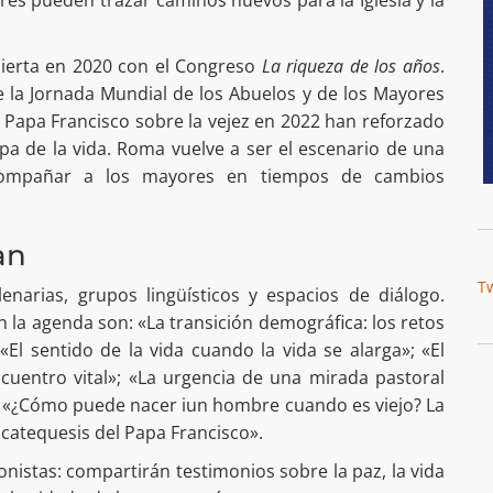
es pueden trazar caminos nuevos para la Iglesia y la
bierta en 2020 con el Congreso
La riqueza de los años
.
e la Jornada Mundial de los Abuelos y de los Mayores
el Papa Francisco sobre la vejez en 2022 han reforzado
apa de la vida. Roma vuelve a ser el escenario de una
acompañar a los mayores en tiempos de cambios
an
T
narias, grupos lingüísticos y espacios de diálogo.
la agenda son: «La transición demográfica: los retos
«El sentido de la vida cuando la vida se alarga»; «El
cuentro vital»; «La urgencia de una mirada pastoral
y «¿Cómo puede nacer iun hombre cuando es viejo? La
 catequesis del Papa Francisco».
istas: compartirán testimonios sobre la paz, la vida