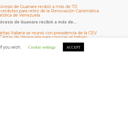
iócesis de Guanare recibió a más de 70
acerdotes para retiro de la Renovación Carismática
atólica de Venezuela
iócesis de Guanare recibió a más de...
ritas Italiana se reunió con presidencia de la CEV
Cáritas de Venezuela para conocer el trabajo
umanitario por terremotos del 24 de junio
if you wish.
Cookie settings
ACCEPT
na delegación encabezada por el padre Marco...
l Centro CEC realiza el 1° Encuentro Formativo de
aestros Voluntarios del Proyecto «Talita Kum»
on una masiva participación que superó los...
ATEGORÍAS
V Noticias
omunicado
estacadas