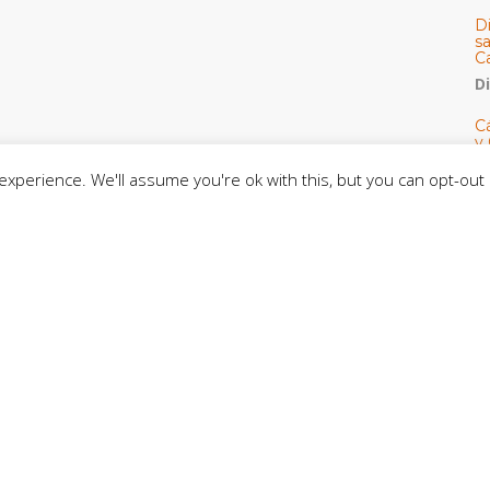
D
s
C
D
Cá
y 
h
xperience. We'll assume you're ok with this, but you can opt-out 
U
E
M
C
C
CE
C
D