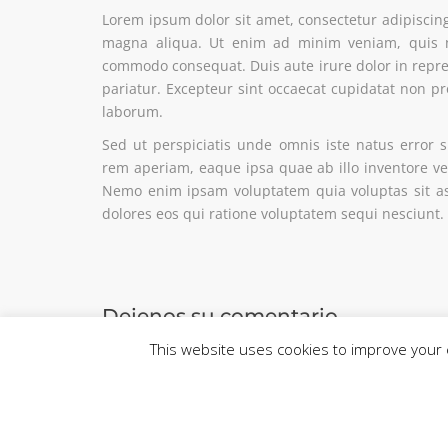
Lorem ipsum dolor sit amet, consectetur adipiscing
magna aliqua. Ut enim ad minim veniam, quis nos
commodo consequat. Duis aute irure dolor in reprehe
pariatur. Excepteur sint occaecat cupidatat non pro
laborum.
Sed ut perspiciatis unde omnis iste natus error
rem aperiam, eaque ipsa quae ab illo inventore veri
Nemo enim ipsam voluptatem quia voluptas sit as
dolores eos qui ratione voluptatem sequi nesciunt.
Dejenos su comentario
This website uses cookies to improve your e
Lo siento, debes estar
conectado
para publicar un 