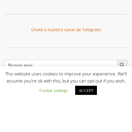
Únete a nuestro canal de Telegram
Botón de búsqu
Buscar:
This website uses cookies to improve your experience. We'll
assume you're ok with this, but you can opt-out if you wish.
Cookie settings
ACCEPT
La Santa Sede presenta el programa oficial del Viaje
Apostólico del Papa León XIV a Francia
La Oficina de Prensa de la Santa...
Diócesis de San Cristóbal celebró 416 años del Santo Cristo
de La Grita con un llamado a la solidaridad y la dignidad
humana