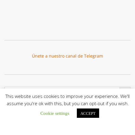
Únete a nuestro canal de Telegram
Botón de búsqu
Buscar:
This website uses cookies to improve your experience. We'll
assume you're ok with this, but you can opt-out if you wish.
Cookie settings
ACCEPT
El Centro CEC realiza el 1° Encuentro Formativo de
Maestros Voluntarios del Proyecto «Talita Kum»