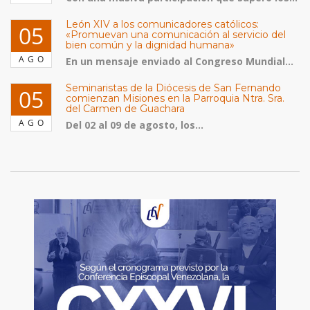
León XIV a los comunicadores católicos:
05
«Promuevan una comunicación al servicio del
bien común y la dignidad humana»
AGO
En un mensaje enviado al Congreso Mundial...
Seminaristas de la Diócesis de San Fernando
05
comienzan Misiones en la Parroquia Ntra. Sra.
del Carmen de Guachara
AGO
Del 02 al 09 de agosto, los...