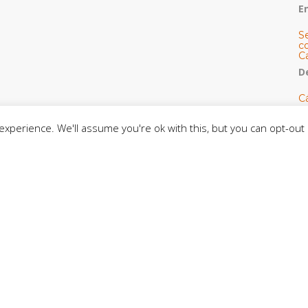
E
S
co
C
De
C
so
C
xperience. We'll assume you're ok with this, but you can opt-out 
C
J
t
L
C
CE
C