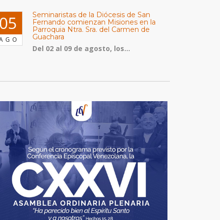
Seminaristas de la Diócesis de San
05
Fernando comienzan Misiones en la
Parroquia Ntra. Sra. del Carmen de
Guachara
AGO
Del 02 al 09 de agosto, los...