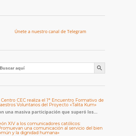
Únete a nuestro canal de Telegram
Botón de búsqueda
uscar:
l Centro CEC realiza el 1° Encuentro Formativo de
aestros Voluntarios del Proyecto «Talita Kum»
on una masiva participación que superó los...
eón XIV a los comunicadores católicos:
Promuevan una comunicación al servicio del bien
omún y la dignidad humana»