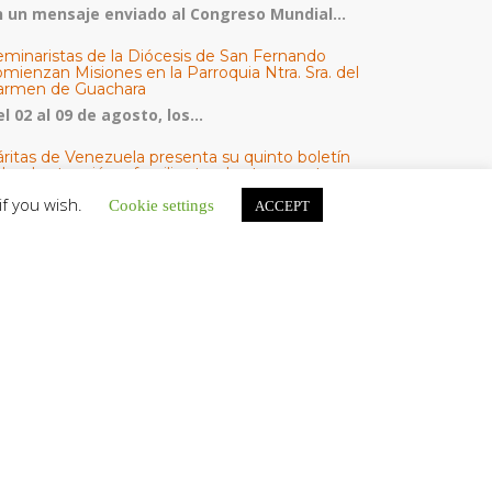
n un mensaje enviado al Congreso Mundial...
eminaristas de la Diócesis de San Fernando
mienzan Misiones en la Parroquia Ntra. Sra. del
armen de Guachara
l 02 al 09 de agosto, los...
áritas de Venezuela presenta su quinto boletín
bre la atención a familias tras los terremotos
áritas de Venezuela publicó este martes 4...
if you wish.
Cookie settings
ACCEPT
omisión Episcopal de Vida Consagrada por la
ornada Pro Orantibus: La vida contemplativa,
estimonio de fe y esperanza en Venezuela
a Iglesia en Venezuela celebra este jueves...
ATEGORÍAS
V Noticias
omunicado