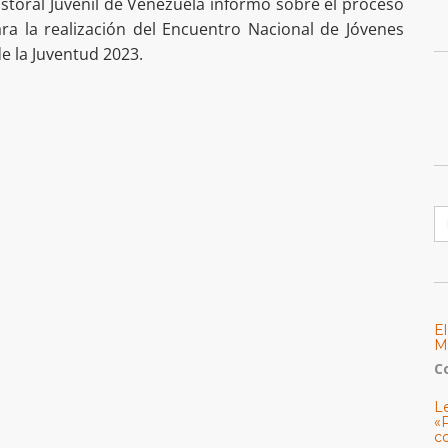
Pastoral Juvenil de Venezuela informó sobre el proceso
ra la realización del Encuentro Nacional de Jóvenes
e la Juventud 2023.
B
E
M
C
L
«
c