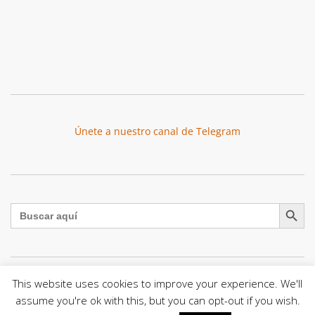
Únete a nuestro canal de Telegram
Botón de búsqu
Buscar:
This website uses cookies to improve your experience. We'll
El Centro CEC realiza el 1° Encuentro Formativo de
assume you're ok with this, but you can opt-out if you wish.
Maestros Voluntarios del Proyecto «Talita Kum»