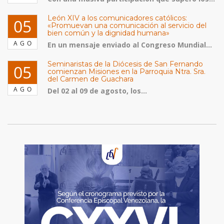
León XIV a los comunicadores católicos:
05
«Promuevan una comunicación al servicio del
bien común y la dignidad humana»
AGO
En un mensaje enviado al Congreso Mundial...
Seminaristas de la Diócesis de San Fernando
05
comienzan Misiones en la Parroquia Ntra. Sra.
del Carmen de Guachara
AGO
Del 02 al 09 de agosto, los...