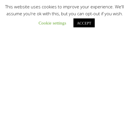
This website uses cookies to improve your experience. We'll
Botón de búsqu
Buscar:
assume you're ok with this, but you can opt-out if you wish.
Cookie settings
ACCEPT
La Santa Sede presenta el programa oficial del Viaje
Apostólico del Papa León XIV a Francia
La Oficina de Prensa de la Santa...
Diócesis de San Cristóbal celebró 416 años del Santo Cristo
de La Grita con un llamado a la solidaridad y la dignidad
humana
En el marco de la solemnidad por...
Diócesis de Guanare recibió a más de 70 sacerdotes para
retiro de la Renovación Carismática Católica de Venezuela
Diócesis de Guanare recibió a más de...
Cáritas Italiana se reunió con presidencia de la CEV y Cáritas
de Venezuela para conocer el trabajo humanitario por