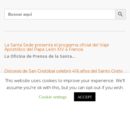
Botón de búsqu
Buscar:
La Santa Sede presenta el programa oficial del Viaje
Apostólico del Papa León XIV a Francia
La Oficina de Prensa de la Santa...
Diócesis de San Cristóbal celebró 416 años del Santo Cristo
de La Grita con un llamado a la solidaridad y la dignidad
humana
This website uses cookies to improve your experience. We'll
En el marco de la solemnidad por...
assume you're ok with this, but you can opt-out if you wish.
Cookie settings
ACCEPT
Diócesis de Guanare recibió a más de 70 sacerdotes para
retiro de la Renovación Carismática Católica de Venezuela
Diócesis de Guanare recibió a más de...
Cáritas Italiana se reunió con presidencia de la CEV y Cáritas
de Venezuela para conocer el trabajo humanitario por