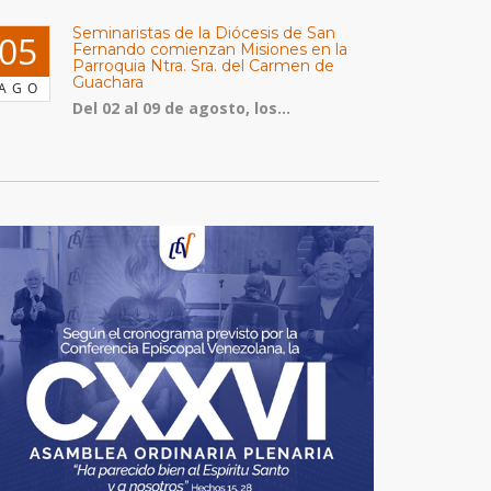
Seminaristas de la Diócesis de San
05
Fernando comienzan Misiones en la
Parroquia Ntra. Sra. del Carmen de
Guachara
AGO
Del 02 al 09 de agosto, los...