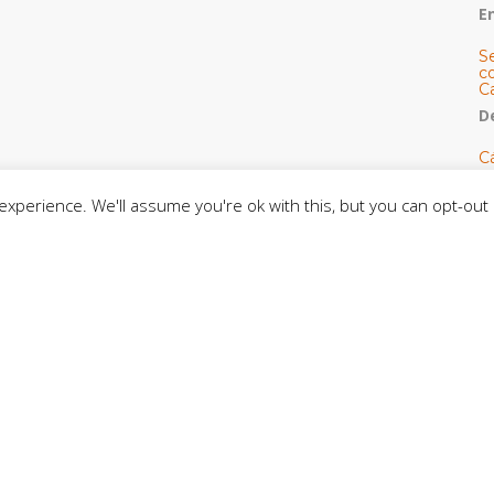
E
S
co
C
De
C
so
C
xperience. We'll assume you're ok with this, but you can opt-out 
C
J
t
L
C
CE
C