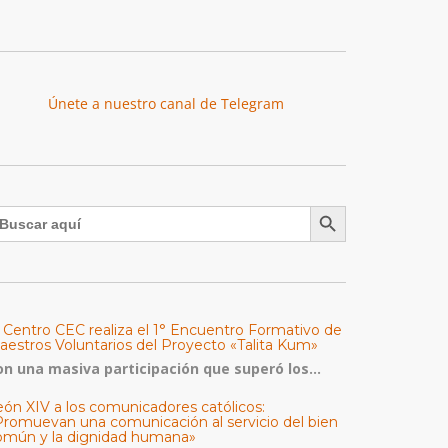
Únete a nuestro canal de Telegram
Botón de búsqueda
uscar:
l Centro CEC realiza el 1° Encuentro Formativo de
aestros Voluntarios del Proyecto «Talita Kum»
on una masiva participación que superó los...
eón XIV a los comunicadores católicos:
Promuevan una comunicación al servicio del bien
omún y la dignidad humana»