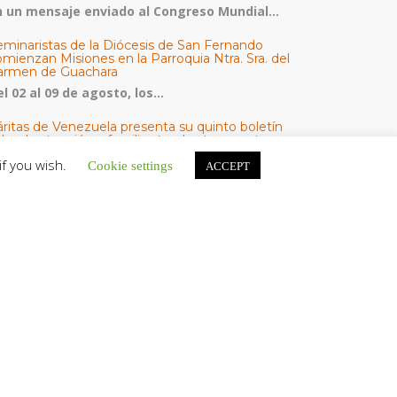
n un mensaje enviado al Congreso Mundial...
eminaristas de la Diócesis de San Fernando
mienzan Misiones en la Parroquia Ntra. Sra. del
armen de Guachara
l 02 al 09 de agosto, los...
áritas de Venezuela presenta su quinto boletín
bre la atención a familias tras los terremotos
áritas de Venezuela publicó este martes 4...
if you wish.
Cookie settings
ACCEPT
omisión Episcopal de Vida Consagrada por la
ornada Pro Orantibus: La vida contemplativa,
estimonio de fe y esperanza en Venezuela
a Iglesia en Venezuela celebra este jueves...
ATEGORÍAS
V Noticias
omunicado