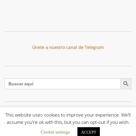
Únete a nuestro canal de Telegram
Botón de búsqu
Buscar:
This website uses cookies to improve your experience. We'll
El Centro CEC realiza el 1° Encuentro Formativo de
Maestros Voluntarios del Proyecto «Talita Kum»
assume you're ok with this, but you can opt-out if you wish.
Con una masiva participación que superó los...
Cookie settings
ACCEPT