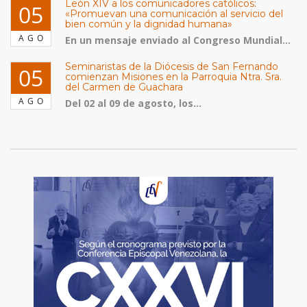
León XIV a los comunicadores católicos:
05
«Promuevan una comunicación al servicio del
bien común y la dignidad humana»
AGO
En un mensaje enviado al Congreso Mundial...
Seminaristas de la Diócesis de San Fernando
05
comienzan Misiones en la Parroquia Ntra. Sra.
del Carmen de Guachara
AGO
Del 02 al 09 de agosto, los...