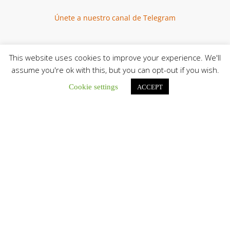
Únete a nuestro canal de Telegram
This website uses cookies to improve your experience. We'll
assume you're ok with this, but you can opt-out if you wish.
Botón de búsqu
Buscar:
Cookie settings
ACCEPT
La Santa Sede presenta el programa oficial del Viaje
Apostólico del Papa León XIV a Francia
La Oficina de Prensa de la Santa...
Diócesis de San Cristóbal celebró 416 años del Santo Cristo
de La Grita con un llamado a la solidaridad y la dignidad
humana
En el marco de la solemnidad por...
Diócesis de Guanare recibió a más de 70 sacerdotes para