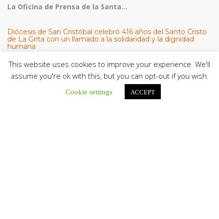
La Oficina de Prensa de la Santa...
Diócesis de San Cristóbal celebró 416 años del Santo Cristo
de La Grita con un llamado a la solidaridad y la dignidad
humana
En el marco de la solemnidad por...
This website uses cookies to improve your experience. We'll
assume you're ok with this, but you can opt-out if you wish.
Diócesis de Guanare recibió a más de 70 sacerdotes para
retiro de la Renovación Carismática Católica de Venezuela
Cookie settings
ACCEPT
Diócesis de Guanare recibió a más de...
Cáritas Italiana se reunió con presidencia de la CEV y Cáritas
de Venezuela para conocer el trabajo humanitario por
terremotos del 24 de junio
Una delegación encabezada por el padre Marco...
El Centro CEC realiza el 1° Encuentro Formativo de
Maestros Voluntarios del Proyecto «Talita Kum»
Con una masiva participación que superó los...