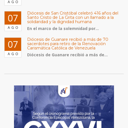
AGO
Diócesis de San Cristóbal celebró 416 años del
07
Santo Cristo de La Grita con un llamado a la
solidaridad y la dignidad humana
AGO
En el marco de la solemnidad por...
Diócesis de Guanare recibió a más de 70
07
sacerdotes para retiro de la Renovación
Carismática Católica de Venezuela
AGO
Diócesis de Guanare recibió a más de...