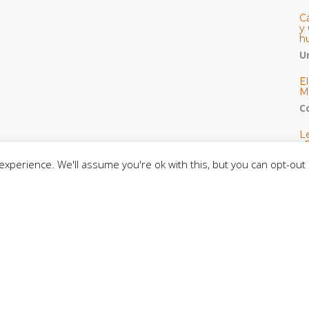
Cá
y 
h
U
E
M
C
L
«
c
xperience. We'll assume you're ok with this, but you can opt-out 
E
S
co
C
De