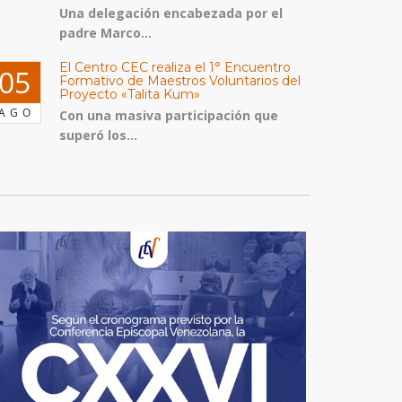
Una delegación encabezada por el
padre Marco...
El Centro CEC realiza el 1° Encuentro
05
Formativo de Maestros Voluntarios del
Proyecto «Talita Kum»
AGO
Con una masiva participación que
superó los...