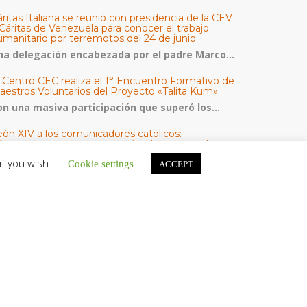
ritas Italiana se reunió con presidencia de la CEV
Cáritas de Venezuela para conocer el trabajo
umanitario por terremotos del 24 de junio
na delegación encabezada por el padre Marco...
l Centro CEC realiza el 1° Encuentro Formativo de
aestros Voluntarios del Proyecto «Talita Kum»
on una masiva participación que superó los...
eón XIV a los comunicadores católicos:
Promuevan una comunicación al servicio del bien
omún y la dignidad humana»
if you wish.
Cookie settings
ACCEPT
n un mensaje enviado al Congreso Mundial...
eminaristas de la Diócesis de San Fernando
mienzan Misiones en la Parroquia Ntra. Sra. del
armen de Guachara
l 02 al 09 de agosto, los...