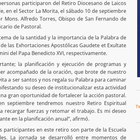
ersonas participaron del Retiro Diocesano de Laicos
e, en el Sector La Morita, el sábado 10 de septiembre
por Mons. Alfredo Torres, Obispo de San Fernando de
icario de Pastoral.
 tema de la santidad y la importancia de la Palabra de
luz de las Exhortaciones Apostólicas Gaudete et Exultate
ini del Papa Benedicto XVI, respectivamente.
rtante; la planificación y ejecución de programas y
 ser acompañado de la oración, que brote de nuestro
ita a ser santos y nos regala su Palabra para caminar
ifestando su deseo de institucionalizar esta actividad
a gran oportunidad de fortalecer la acción pastoral.
en septiembre tendremos nuestro Retiro Espiritual
T
ara recargar fuerzas y retomar el trabajo. Es mi deseo
nte en la planificación anual”, afirmó.
s participantes en este retiro son parte de la Escuela
ales. La jornada se desarrolló entre momentos de