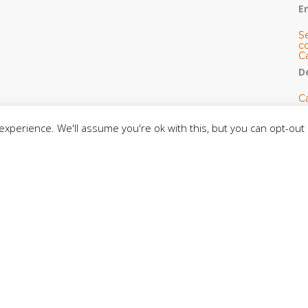
E
S
co
C
De
C
so
C
xperience. We'll assume you're ok with this, but you can opt-out 
C
J
t
L
C
CE
C