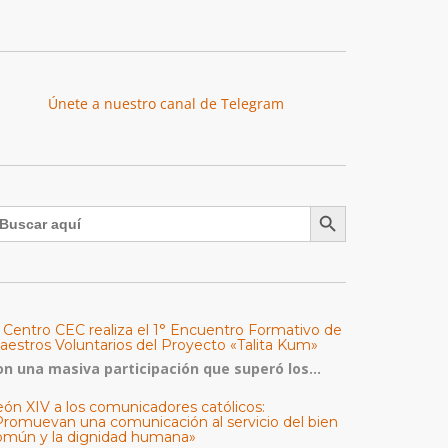
Únete a nuestro canal de Telegram
Botón de búsqueda
uscar:
l Centro CEC realiza el 1° Encuentro Formativo de
aestros Voluntarios del Proyecto «Talita Kum»
on una masiva participación que superó los...
eón XIV a los comunicadores católicos:
Promuevan una comunicación al servicio del bien
omún y la dignidad humana»