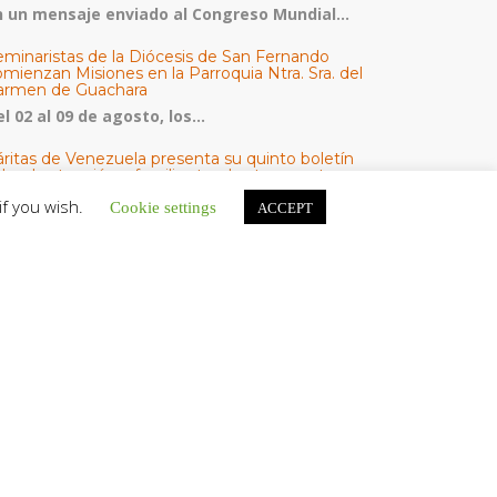
n un mensaje enviado al Congreso Mundial...
eminaristas de la Diócesis de San Fernando
mienzan Misiones en la Parroquia Ntra. Sra. del
armen de Guachara
l 02 al 09 de agosto, los...
áritas de Venezuela presenta su quinto boletín
bre la atención a familias tras los terremotos
áritas de Venezuela publicó este martes 4...
if you wish.
Cookie settings
ACCEPT
omisión Episcopal de Vida Consagrada por la
ornada Pro Orantibus: La vida contemplativa,
estimonio de fe y esperanza en Venezuela
a Iglesia en Venezuela celebra este jueves...
ATEGORÍAS
V Noticias
omunicado