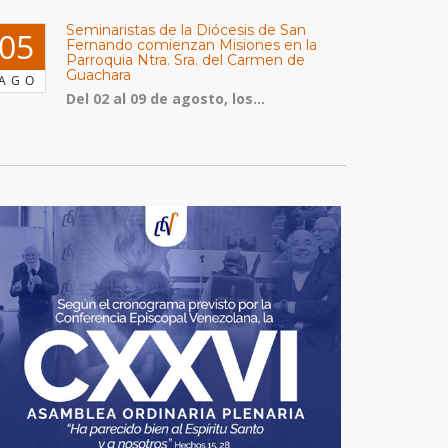
Seminaristas de la Diócesis de San
05
Fernando comienzan Misiones en la
Parroquia Ntra. Sra. del Carmen de
Guachara
AGO
Del 02 al 09 de agosto, los...