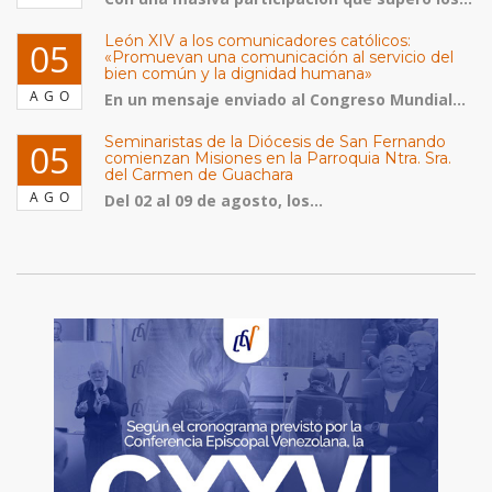
León XIV a los comunicadores católicos:
05
«Promuevan una comunicación al servicio del
bien común y la dignidad humana»
AGO
En un mensaje enviado al Congreso Mundial...
Seminaristas de la Diócesis de San Fernando
05
comienzan Misiones en la Parroquia Ntra. Sra.
del Carmen de Guachara
AGO
Del 02 al 09 de agosto, los...