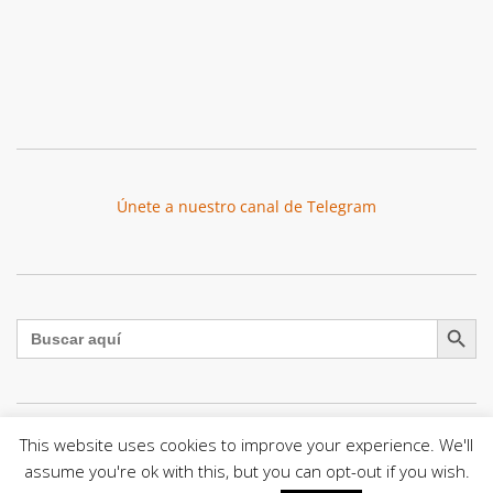
Únete a nuestro canal de Telegram
Botón de búsqu
Buscar:
This website uses cookies to improve your experience. We'll
El Centro CEC realiza el 1° Encuentro Formativo de
assume you're ok with this, but you can opt-out if you wish.
Maestros Voluntarios del Proyecto «Talita Kum»