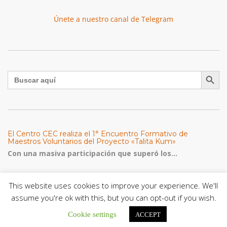
Únete a nuestro canal de Telegram
Botón de búsqu
Buscar:
El Centro CEC realiza el 1° Encuentro Formativo de
Maestros Voluntarios del Proyecto «Talita Kum»
Con una masiva participación que superó los...
León XIV a los comunicadores católicos: «Promuevan una
This website uses cookies to improve your experience. We'll
comunicación al servicio del bien común y la dignidad
humana»
assume you're ok with this, but you can opt-out if you wish.
En un mensaje enviado al Congreso Mundial...
Cookie settings
ACCEPT
Seminaristas de la Diócesis de San Fernando comienzan