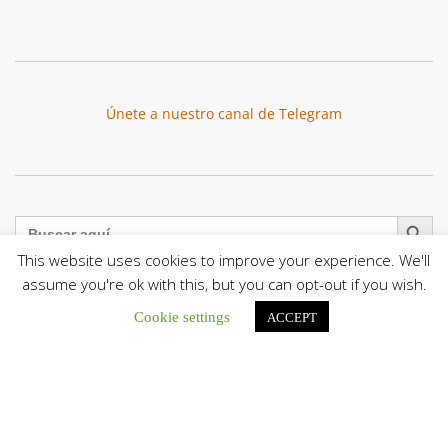
Únete a nuestro canal de Telegram
Botón de búsqu
Buscar:
This website uses cookies to improve your experience. We'll
assume you're ok with this, but you can opt-out if you wish.
Cookie settings
ACCEPT
El Centro CEC realiza el 1° Encuentro Formativo de
Maestros Voluntarios del Proyecto «Talita Kum»
Con una masiva participación que superó los...
León XIV a los comunicadores católicos: «Promuevan una
comunicación al servicio del bien común y la dignidad