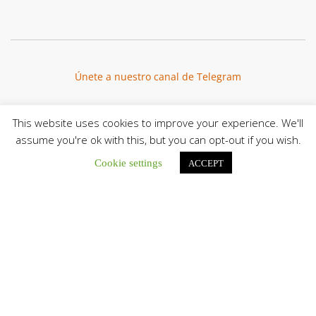
Únete a nuestro canal de Telegram
This website uses cookies to improve your experience. We'll
assume you're ok with this, but you can opt-out if you wish.
Botón de búsqu
Buscar:
Cookie settings
ACCEPT
León XIV a los comunicadores católicos: «Promuevan una
comunicación al servicio del bien común y la dignidad
humana»
En un mensaje enviado al Congreso Mundial...
Seminaristas de la Diócesis de San Fernando comienzan
Misiones en la Parroquia Ntra. Sra. del Carmen de Guachara