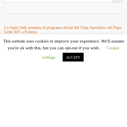
La Santa Sede presenta el programa oficial del Viaje Apostólico del Papa
León XIV a Francia
La Oficina de Prensa de la Santa...
This website uses cookies to improve your experience. We'll assume
Cookie
you're ok with this, but you can opt-out if you wish.
Diócesis de San Cristóbal celebró 416 años del Santo Cristo de La Grita
settings
ACCEPT
con un llamado a la solidaridad y la dignidad humana
En el marco de la solemnidad por...
Diócesis de Guanare recibió a más de 70 sacerdotes para retiro de la
Renovación Carismática Católica de Venezuela
Diócesis de Guanare recibió a más de...
Cáritas Italiana se reunió con presidencia de la CEV y Cáritas de
Venezuela para conocer el trabajo humanitario por terremotos del 24 de
junio
Una delegación encabezada por el padre Marco...