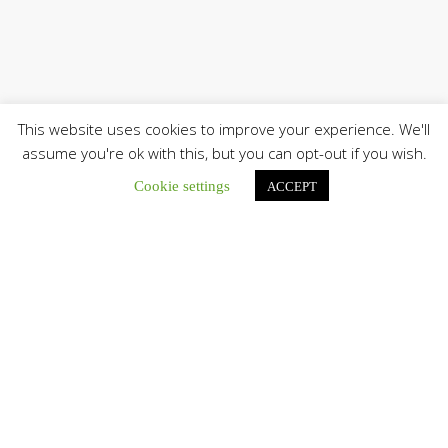
This website uses cookies to improve your experience. We'll
assume you're ok with this, but you can opt-out if you wish.
Únete a nuestro canal de Telegram
Cookie settings
ACCEPT
Botón de búsqu
Buscar:
La Santa Sede presenta el programa oficial del Viaje
Apostólico del Papa León XIV a Francia
La Oficina de Prensa de la Santa...