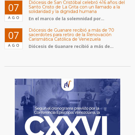
Diócesis de San Cristóbal celebró 416 años del
07
Santo Cristo de La Grita con un llamado a la
solidaridad y la dignidad humana
AGO
En el marco de la solemnidad por...
Diócesis de Guanare recibió a más de 70
07
sacerdotes para retiro de la Renovación
Carismática Católica de Venezuela
AGO
Diócesis de Guanare recibió a más de...