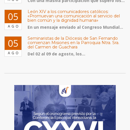
Con una masiva participación que superó los...
León XIV a los comunicadores católicos:
05
«Promuevan una comunicación al servicio del
bien común y la dignidad humana»
AGO
En un mensaje enviado al Congreso Mundial...
Seminaristas de la Diócesis de San Fernando
05
comienzan Misiones en la Parroquia Ntra. Sra.
del Carmen de Guachara
AGO
Del 02 al 09 de agosto, los...