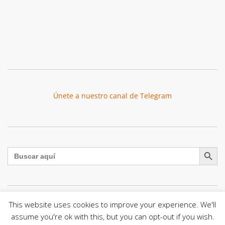
Únete a nuestro canal de Telegram
Botón de búsqu
Buscar:
This website uses cookies to improve your experience. We'll
El Centro CEC realiza el 1° Encuentro Formativo de
assume you're ok with this, but you can opt-out if you wish.
Maestros Voluntarios del Proyecto «Talita Kum»