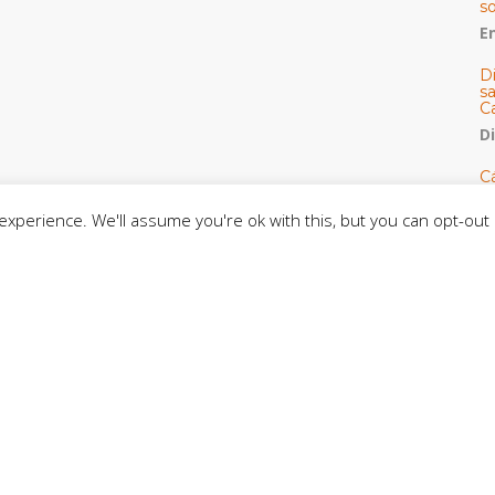
s
E
D
s
C
D
Cá
y 
h
xperience. We'll assume you're ok with this, but you can opt-out 
U
E
M
C
C
CE