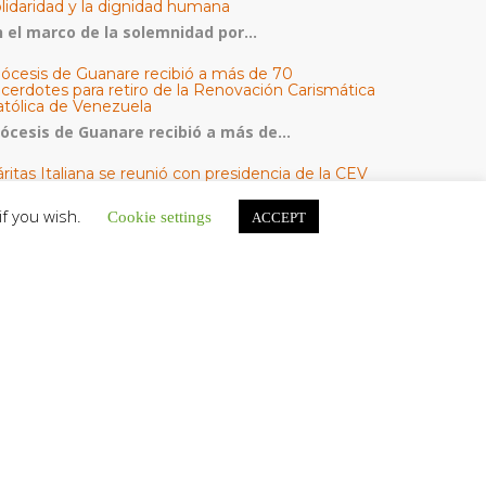
olidaridad y la dignidad humana
n el marco de la solemnidad por...
iócesis de Guanare recibió a más de 70
acerdotes para retiro de la Renovación Carismática
atólica de Venezuela
iócesis de Guanare recibió a más de...
ritas Italiana se reunió con presidencia de la CEV
Cáritas de Venezuela para conocer el trabajo
umanitario por terremotos del 24 de junio
if you wish.
Cookie settings
ACCEPT
na delegación encabezada por el padre Marco...
l Centro CEC realiza el 1° Encuentro Formativo de
aestros Voluntarios del Proyecto «Talita Kum»
on una masiva participación que superó los...
ATEGORÍAS
V Noticias