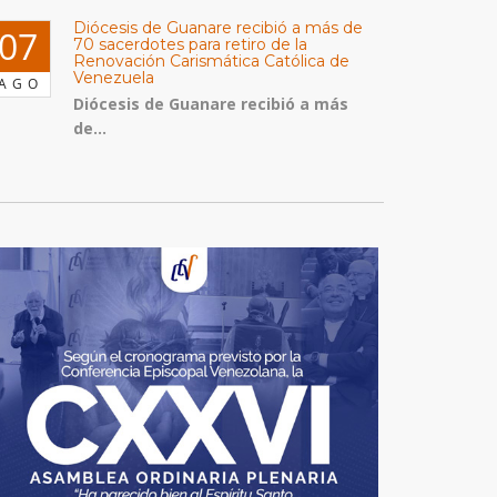
Diócesis de Guanare recibió a más de
07
70 sacerdotes para retiro de la
Renovación Carismática Católica de
Venezuela
AGO
Diócesis de Guanare recibió a más
de...