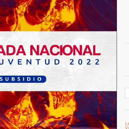
B
L
Vi