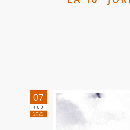
07
FEB
2022