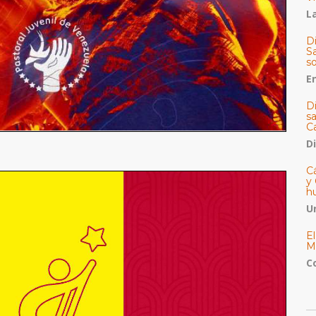
La
Di
Sa
s
E
D
s
C
D
Cá
y 
h
U
E
M
C