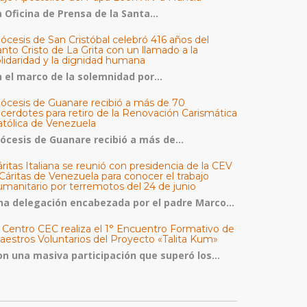
 Oficina de Prensa de la Santa...
ócesis de San Cristóbal celebró 416 años del
nto Cristo de La Grita con un llamado a la
olidaridad y la dignidad humana
n el marco de la solemnidad por...
iócesis de Guanare recibió a más de 70
acerdotes para retiro de la Renovación Carismática
atólica de Venezuela
iócesis de Guanare recibió a más de...
ritas Italiana se reunió con presidencia de la CEV
Cáritas de Venezuela para conocer el trabajo
umanitario por terremotos del 24 de junio
na delegación encabezada por el padre Marco...
l Centro CEC realiza el 1° Encuentro Formativo de
aestros Voluntarios del Proyecto «Talita Kum»
on una masiva participación que superó los...