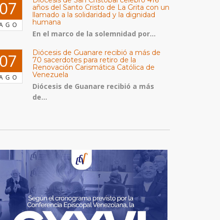
Diócesis de San Cristóbal celebró 416
07
años del Santo Cristo de La Grita con un
llamado a la solidaridad y la dignidad
humana
AGO
En el marco de la solemnidad por...
Diócesis de Guanare recibió a más de
07
70 sacerdotes para retiro de la
Renovación Carismática Católica de
Venezuela
AGO
Diócesis de Guanare recibió a más
de...